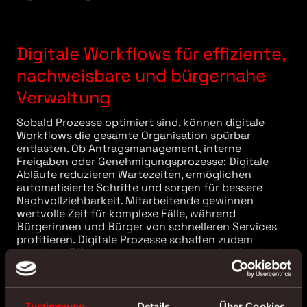
Digitale Workflows für effiziente,
nachweisbare und bürgernahe
Verwaltung
Sobald Prozesse optimiert sind, können digitale
Workflows die gesamte Organisation spürbar
entlasten. Ob Antragsmanagement, interne
Freigaben oder Genehmigungsprozesse: Digitale
Abläufe reduzieren Wartezeiten, ermöglichen
automatisierte Schritte und sorgen für bessere
Nachvollziehbarkeit. Mitarbeitende gewinnen
wertvolle Zeit für komplexe Fälle, während
Bürgerinnen und Bürger von schnelleren Services
profitieren. Digitale Prozesse schaffen zudem
messbare Effizienzgewinne – ein entscheidender
Vorteil für Kommunen angesichts knapper
Ressourcen. PLS unterstützt bei der Einführung
moderner Workflow-Lösungen, passgenau
zugeschnitten auf die Verwaltungsrealität.
Zustimmung
Details
Über Cookies