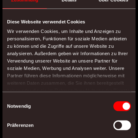
Digitale Prozesse sind kein Technikprojekt – sie sind
ein strategischer Hebel, um Verwaltungsleistung zu
Diese Webseite verwendet Cookies
stärken, Fachkräfte zu entlasten und
Bürgerzufriedenheit zu steigern. Wer jetzt handelt,
Wir verwenden Cookies, um Inhalte und Anzeigen zu
schafft nachhaltige Strukturen für eine
personalisieren, Funktionen für soziale Medien anbieten
leistungsfähige, moderne Verwaltung und sichert
die Zukunftsfähigkeit der eigenen Organisation.
zu können und die Zugriffe auf unsere Website zu
analysieren. Außerdem geben wir Informationen zu Ihrer
Verwendung unserer Website an unsere Partner für
soziale Medien, Werbung und Analysen weiter. Unsere
Jetzt vom Reden ins Machen: Lassen Sie uns Ihre
Partner führen diese Informationen möglicherweise mit
Prozesse gemeinsam digitalisieren!
weiteren Daten zusammen, die Sie ihnen bereitgestellt
haben oder die sie im Rahmen Ihrer Nutzung der Dienste
Patrick Mangler
gesammelt haben.
Einwilligungsauswahl
0711-933033-12
Notwendig
Anfrage per Mail
Präferenzen